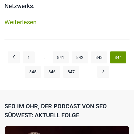
Netzwerks.
Weiterlesen
1
…
841
842
843
844
845
846
847
…
SEO IM OHR, DER PODCAST VON SEO
SÜDWEST: AKTUELL FOLGE