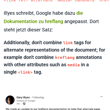
<link rel="alternate" media="handheld" href
Illyes schreibt, Google habe dazu
die
Dokumentation zu hreflang
angepasst. Dort
steht jetzt dieser Satz:
Additionally, don't combine
tags for
link
alternate representations of the document; for
example don't combine
annotations
hreflang
with other attributes such as
in a
media
single
tag.
<link>