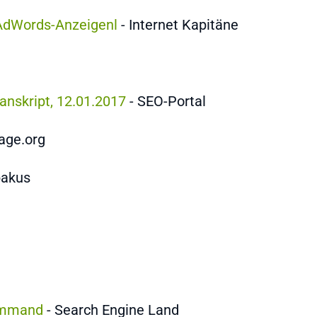
 AdWords-Anzeigen
l
- Internet Kapitäne
nskript, 12.01.2017
- SEO-Portal
age.org
bakus
 command
- Search Engine Land