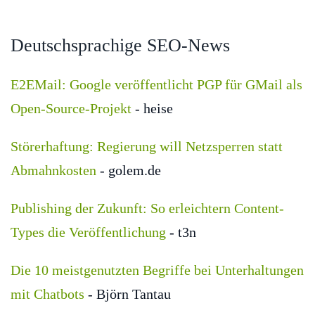
Deutschsprachige SEO-News
E2EMail: Google veröffentlicht PGP für GMail als
Open-Source-Projekt
- heise
tps://www.xovi.de/2017/01/sitemap-
Störerhaftung: Regierung will Netzsperren statt
tellen-
Abmahnkosten
- golem.de
d-
-
Publishing der Zukunft: So erleichtern Content-
ogle-
Types die Veröffentlichung
- t3n
reichen/
Die 10 meistgenutzten Begriffe bei Unterhaltungen
mit Chatbots
- Björn Tantau