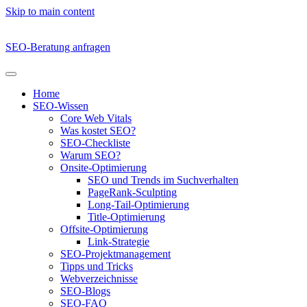
Skip to main content
SEO-Beratung anfragen
Home
SEO-Wissen
Core Web Vitals
Was kostet SEO?
SEO-Checkliste
Warum SEO?
Onsite-Optimierung
SEO und Trends im Suchverhalten
PageRank-Sculpting
Long-Tail-Optimierung
Title-Optimierung
Offsite-Optimierung
Link-Strategie
SEO-Projektmanagement
Tipps und Tricks
Webverzeichnisse
SEO-Blogs
SEO-FAQ