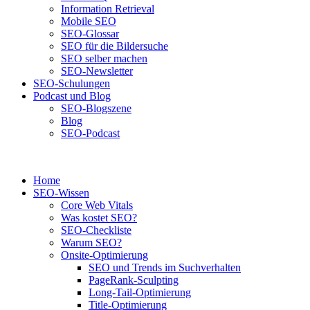
Information Retrieval
Mobile SEO
SEO-Glossar
SEO für die Bildersuche
SEO selber machen
SEO-Newsletter
SEO-Schulungen
Podcast und Blog
SEO-Blogszene
Blog
SEO-Podcast
Home
SEO-Wissen
Core Web Vitals
Was kostet SEO?
SEO-Checkliste
Warum SEO?
Onsite-Optimierung
SEO und Trends im Suchverhalten
PageRank-Sculpting
Long-Tail-Optimierung
Title-Optimierung