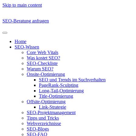
Skip to main content
SEO-Beratung anfragen
Home
SEO-Wissen
Core Web Vitals
Was kostet SEO?
SEO-Checkliste
Warum SEO?
Onsite-Optimierung
SEO und Trends im Suchverhalten
PageRank-Sculpting
Long-Tail-Optimierung
Title-Optimierung
Offsite-Optimierung
Link-Strategie
SEO-Projektmanagement
Tipps und Tricks
Webverzeichnisse
SEO-Blogs
SEO-FAQ