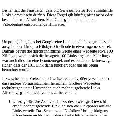
Bisher galt die Faustregel, dass pro Seite nur bis zu 100 ausgehende
Links verbaut sein durften. Diese Regel gilt künftig nicht mehr oder
bestenfalls mit Abstrichen. Matt Cutts gibt in einem neuen
Videobeitrag entsprechende Hinweise.
Ursprünglich gab es bei Google eine Leitlinie, die besagte, dass ein
ausgehender Link pro Kilobyte Quellcode in etwa angemessen sei.
Damals betrug die durchschnittliche Größe einer Webseite etwa 100
Kilobyte, woraus sich die besagten 100 Links ergaben. Allerdings
war auch dies nur eine Daumenregel, und es bedeutete keineswegs
sicher, dass der 101. Link dann ignoriert oder gar als Spam
betrachtet wurde.
Inzwischen sind Webseiten teilweise deutlich größer geworden, so
dass andere Voraussetzungen herrschen. Größere Webseiten
rechtfertigen unter Umständen auch mehr ausgehende Links.
Allerdings gibt Cutts folgendes zu bedenken:
Umso größer die Zahl von Links, desto weniger Gewicht
erhält jeder ausgehende Link, da sich die Linkpower auf alle
Links verteilt. Das Setzen von "Nofollow" bringt übrigens
schon lange nichts mehr - diese Links führen ebenfalls zur