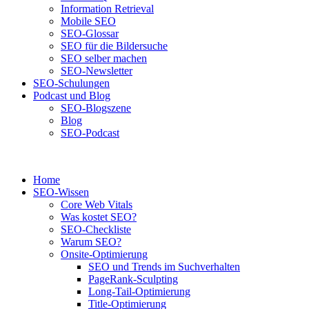
Information Retrieval
Mobile SEO
SEO-Glossar
SEO für die Bildersuche
SEO selber machen
SEO-Newsletter
SEO-Schulungen
Podcast und Blog
SEO-Blogszene
Blog
SEO-Podcast
Home
SEO-Wissen
Core Web Vitals
Was kostet SEO?
SEO-Checkliste
Warum SEO?
Onsite-Optimierung
SEO und Trends im Suchverhalten
PageRank-Sculpting
Long-Tail-Optimierung
Title-Optimierung