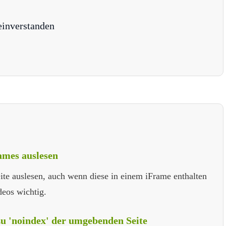
einverstanden
ames auslesen
ite auslesen, auch wenn diese in einem iFrame enthalten
deos wichtig.
zu 'noindex' der umgebenden Seite