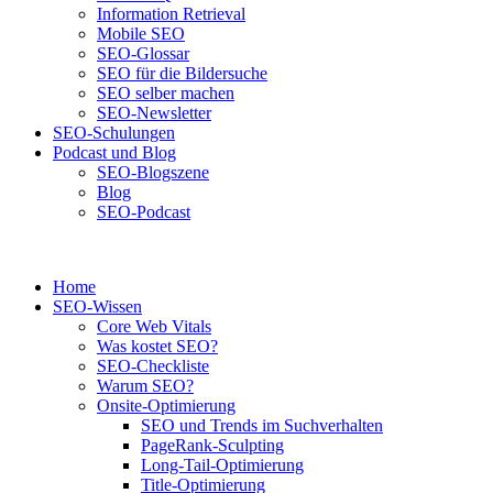
Information Retrieval
Mobile SEO
SEO-Glossar
SEO für die Bildersuche
SEO selber machen
SEO-Newsletter
SEO-Schulungen
Podcast und Blog
SEO-Blogszene
Blog
SEO-Podcast
Home
SEO-Wissen
Core Web Vitals
Was kostet SEO?
SEO-Checkliste
Warum SEO?
Onsite-Optimierung
SEO und Trends im Suchverhalten
PageRank-Sculpting
Long-Tail-Optimierung
Title-Optimierung