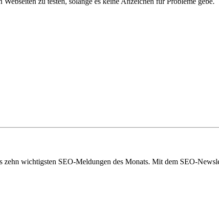
 Webseiten zu testen, solange es keine Anzeichen für Probleme gebe.
eils zehn wichtigsten SEO-Meldungen des Monats. Mit dem SEO-Newslet