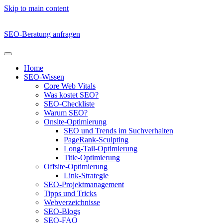
Skip to main content
SEO-Beratung anfragen
Home
SEO-Wissen
Core Web Vitals
Was kostet SEO?
SEO-Checkliste
Warum SEO?
Onsite-Optimierung
SEO und Trends im Suchverhalten
PageRank-Sculpting
Long-Tail-Optimierung
Title-Optimierung
Offsite-Optimierung
Link-Strategie
SEO-Projektmanagement
Tipps und Tricks
Webverzeichnisse
SEO-Blogs
SEO-FAQ