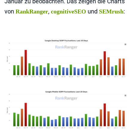
Januar zu beobachten. Das zeigen die Charts
von
,
und
:
RankRanger
cognitiveSEO
SEMrush