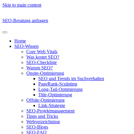
Skip to main content
SEO-Beratung anfragen
Home
SEO-Wissen
Core Web Vitals
Was kostet SEO?
SEO-Checkliste
Warum SEO?
Onsite-Optimierung
SEO und Trends im Suchverhalten
PageRank-Sculpting
Long-Tail-Optimierung
Title-Optimierung
Offsite-Optimierung
Link-Strategie
SEO-Projektmanagement
Tipps und Tricks
Webverzeichnisse
SEO-Blogs
SEO-FAQ