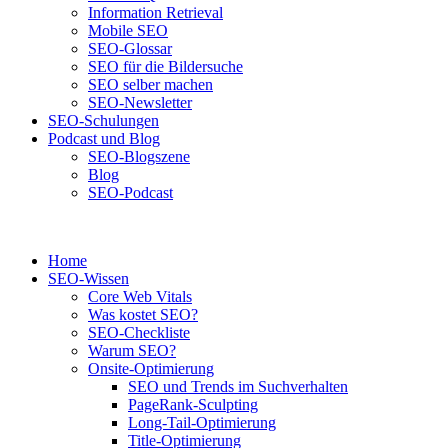
Information Retrieval
Mobile SEO
SEO-Glossar
SEO für die Bildersuche
SEO selber machen
SEO-Newsletter
SEO-Schulungen
Podcast und Blog
SEO-Blogszene
Blog
SEO-Podcast
Home
SEO-Wissen
Core Web Vitals
Was kostet SEO?
SEO-Checkliste
Warum SEO?
Onsite-Optimierung
SEO und Trends im Suchverhalten
PageRank-Sculpting
Long-Tail-Optimierung
Title-Optimierung