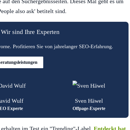
e auf den Suchergebnisseiten. Dieses Mal geht es um
eople also ask' betitelt sind.
Wir sind Ihre Experten
rne. Profitieren Sie von jahrelanger SEO-Erfahrung.
eratungsleistungen
avid Wulf
Sven Häwel
EO Experte
Offpage-Experte
erhalten im Test ein "Trending"-Label.
Entdeckt hat