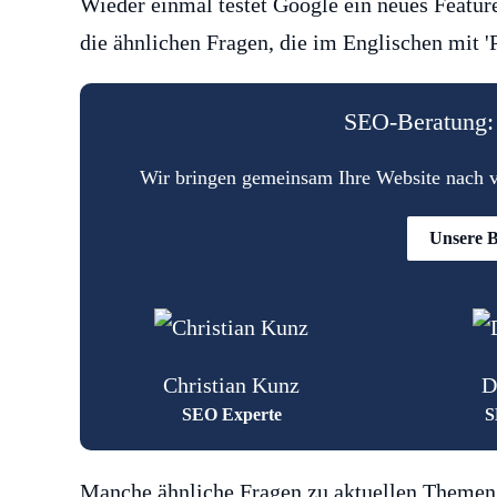
Wieder einmal testet Google ein neues Featur
die ähnlichen Fragen, die im Englischen mit 'P
SEO-Beratung: 
Wir bringen gemeinsam Ihre Website nach vo
Unsere B
Christian Kunz
D
SEO Experte
S
Manche ähnliche Fragen zu aktuellen Themen 