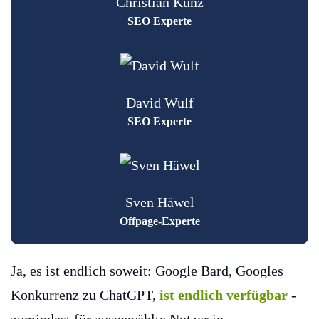
Christian Kunz
SEO Experte
David Wulf
SEO Experte
Sven Häwel
Offpage-Experte
Ja, es ist endlich soweit: Google Bard, Googles
Konkurrenz zu ChatGPT,
ist endlich verfügbar
-