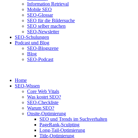
Information Retrieval
Mobile SEO
SEO-Glossar
SEO für die Bildersuche
SEO selber machen
SEO-Newsletter
SEO-Schulungen
Podcast und Blog
SEO-Blogszene
Blog
SEO-Podcast
Home
SEO-Wissen
Core Web Vitals
Was kostet SEO?
SEO-Checkliste
Warum SEO?
Onsite-Optimierung
SEO und Trends im Suchverhalten
PageRank-Sculpting
Long-Tail-Optimierung
Title-Optimierung