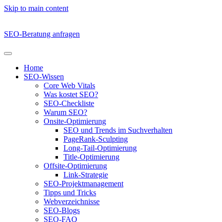
Skip to main content
SEO-Beratung anfragen
Home
SEO-Wissen
Core Web Vitals
Was kostet SEO?
SEO-Checkliste
Warum SEO?
Onsite-Optimierung
SEO und Trends im Suchverhalten
PageRank-Sculpting
Long-Tail-Optimierung
Title-Optimierung
Offsite-Optimierung
Link-Strategie
SEO-Projektmanagement
Tipps und Tricks
Webverzeichnisse
SEO-Blogs
SEO-FAQ