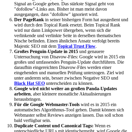
Signal an Google geben. Das stärkste Signal geht von
"dofollow"-Links aus. Bisher ist man meist davon
ausgegangen, dass "dofollow" ignoriert wird.
Der PageRank
in seiner bisherigen Form hat ausgedient und
wird durch den Topical Rank ersetzt. Beim Topical Rank
wird nur dann Linkpower übergeben, wenn sich die
verlinkende und verlinkte Seite in derselben thematischen
Nische befinden. Einen ähnlichen Ansatz verfolgt bereits
Majestic SEO mit dem
Topical Trust Flow
.
Großes Penguin-Update in 2015
und genauere
Untersuchung von Disavow-Files: Google wird in 2015 ein
großes und umfassendes Penguin-Update durchführen. Die
daraufhin eingereichten Disavow-Files werden einer
eingehenden und manuellen Prüfung unterzogen. Ziel wird
unter anderem sein, besser zwischen Negative SEO und
Black Hat SEO
unterscheiden zu können.
Google wird nicht weiter an großen Panda-Updates
arbeiten
, aber kleinere monatliche Aktualisierungen
herausbringen.
Für die Google Webmaster-Tools
wird es in 2015 ein
automatisches Algorithmus-Tool geben. Damit können sich
Webmaster selbst Reviews anzeigen lassen. Das soll schon
bald verfügbar sein.
Duplicate Content und Canonical Tags:
Wenn es
unterschiedliche URLs mit identischemgibt, wird Google die