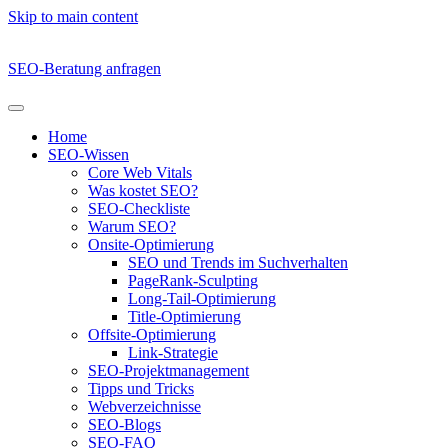
Skip to main content
SEO-Beratung anfragen
Home
SEO-Wissen
Core Web Vitals
Was kostet SEO?
SEO-Checkliste
Warum SEO?
Onsite-Optimierung
SEO und Trends im Suchverhalten
PageRank-Sculpting
Long-Tail-Optimierung
Title-Optimierung
Offsite-Optimierung
Link-Strategie
SEO-Projektmanagement
Tipps und Tricks
Webverzeichnisse
SEO-Blogs
SEO-FAQ