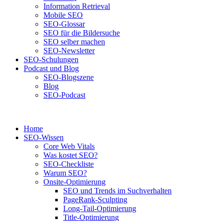
Information Retrieval
Mobile SEO
SEO-Glossar
SEO für die Bildersuche
SEO selber machen
SEO-Newsletter
SEO-Schulungen
Podcast und Blog
SEO-Blogszene
Blog
SEO-Podcast
Home
SEO-Wissen
Core Web Vitals
Was kostet SEO?
SEO-Checkliste
Warum SEO?
Onsite-Optimierung
SEO und Trends im Suchverhalten
PageRank-Sculpting
Long-Tail-Optimierung
Title-Optimierung