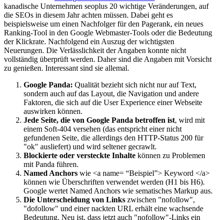
kanadische Unternehmen seoplus 20 wichtige Veränderungen, auf
die SEOs in diesem Jahr achten müssen. Dabei geht es
beispielsweise um einen Nachfolger für den Pagerank, ein neues
Ranking-Tool in den Google Webmaster-Tools oder die Bedeutung
der Klickrate. Nachfolgend ein Auszug der wichtigsten
Neuerungen. Die Verlässlichkeit der Angaben konnte nicht
vollständig überprüft werden. Daher sind die Angaben mit Vorsicht
zu genießen. Interessant sind sie allemal.
Google Panda:
Qualität bezieht sich nicht nur auf Text,
sondern auch auf das Layout, die Navigation und andere
Faktoren, die sich auf die User Experience einer Webseite
auswirken können.
Jede Seite, die von Google Panda betroffen ist
, wird mit
einem Soft-404 versehen (das entspricht einer nicht
gefundenen Seite, die allerdings den HTTP-Status 200 für
"ok" ausliefert) und wird seltener gecrawlt.
Blockierte oder versteckte Inhalte
können zu Problemen
mit Panda führen.
Named Anchors
wie <a name= “Beispiel”> Keyword </a>
können wie Überschriften verwendet werden (H1 bis H6).
Google wertet Named Anchors wie sematisches Markup aus.
Die Unterscheidung von Links
zwischen "nofollow",
"dofollow" und einer nackten URL erhält eine wachsende
Bedeutung. Neu ist, dass jetzt auch "nofollow"-Links ein