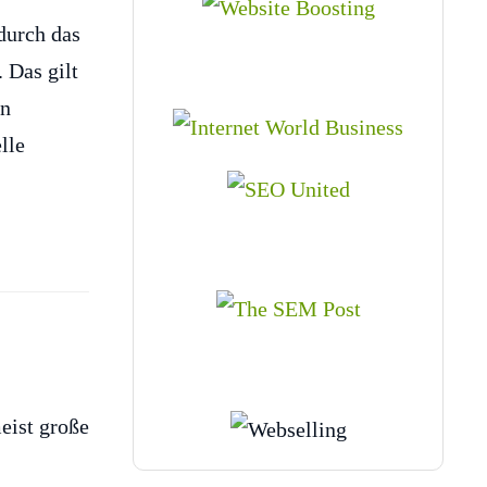
durch das
 Das gilt
in
lle
eist große