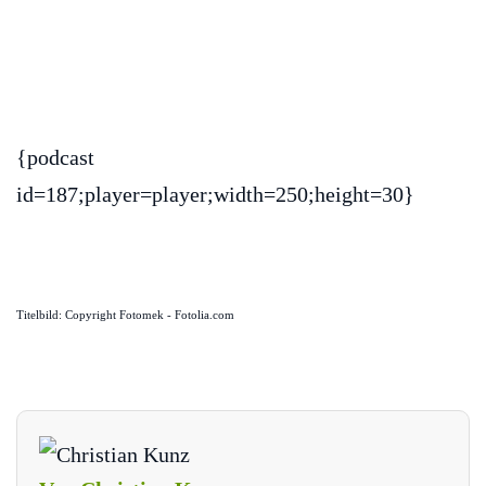
{podcast
id=187;player=player;width=250;height=30}
Titelbild: Copyright Fotomek - Fotolia.com