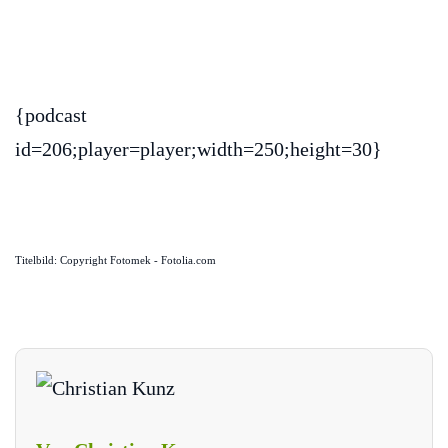
{podcast
id=206;player=player;width=250;height=30}
Titelbild: Copyright Fotomek - Fotolia.com