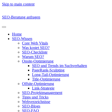
Skip to main content
SEO-Beratung anfragen
Home
SEO-Wissen
Core Web Vitals
Was kostet SEO?
SEO-Checkliste
Warum SEO?
Onsite-Optimierung
SEO und Trends im Suchverhalten
PageRank-Sculpting
Long-Tail-Optimierung
Title-Optimierung
Offsite-Optimierung
Link-Strategie
SEO-Projektmanagement
Tipps und Tricks
Webverzeichnisse
SEO-Blogs
SEO-FAQ