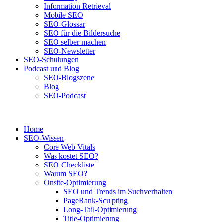
Information Retrieval
Mobile SEO
SEO-Glossar
SEO für die Bildersuche
SEO selber machen
SEO-Newsletter
SEO-Schulungen
Podcast und Blog
SEO-Blogszene
Blog
SEO-Podcast
Home
SEO-Wissen
Core Web Vitals
Was kostet SEO?
SEO-Checkliste
Warum SEO?
Onsite-Optimierung
SEO und Trends im Suchverhalten
PageRank-Sculpting
Long-Tail-Optimierung
Title-Optimierung