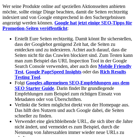
Wer seine Produkte online auf speziellen Aktionsseiten anbieten
möchte, sollte einige Dinge beachten, damit die Seiten rechtzeitig
indexiert und von Google entsprechend in den Suchergebnissen
angezeigt werden können.
Google hat jetzt einige SEO-Tipps für
Promotion-Seiten veröffentlicht
:
Erstellt Eure Seiten rechtzeitig. Damit könnt Ihr sicherstellen,
dass der Googlebot genügend Zeit hat, die Seiten zu
entdecken und zu indexieren. Achtet auch darauf, dass die
Seiten nicht für das Crawlen blockiert sind. Zum Testen kann
man zum Beispiel das URL Inspection Tool in der Google
Search Console verwenden, aber auch den
Mobile Friendly
Test
,
Google PageSpeed Insights
oder das
Rich Results
Testing Tool
.
Folgt
Googles allgemeinen SEO-Empfehlungen aus dem
SEO Starter Guide
. Darin findet Ihr grundlegende
Empfehlungen zum Beispiel zum richtigen Einsatz von
Metadaten oder von Überschriften.
Verlinkt die Seiten möglichst direkt von der Homepage aus.
Das hilft den Nutzern und auch Google dabei, die Seiten
schneller zu finden.
Verwendet eine gleichbleibende URL, die sich über die Jahre
nicht ändert, und vermeidet es zum Beispiel, durch die
Nennung von Jahreszahlen immer wieder neue URLs zu