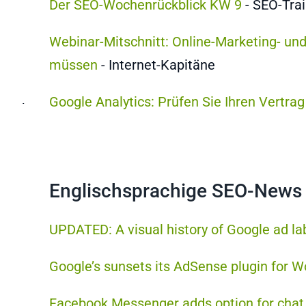
Der SEO-Wochenrückblick KW 9
- SEO-Tra
Webinar-Mitschnitt: Online-Marketing- un
müssen
- Internet-Kapitäne
Google Analytics: Prüfen Sie Ihren Vertra
https://www.xovi.de/2017/01/sitemap-
erstellen-
und-
bei-
Englischsprachige SEO-News
google-
einreichen/
UPDATED: A visual history of Google ad lab
Google’s sunsets its AdSense plugin for 
Facebook Messenger adds option for chat 