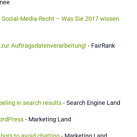
inee
d Social-Media-Recht – Was Sie 2017 wissen
g zur Auftragsdatenverarbeitung!
- FairRank
eling in search results
- Search Engine Land
WordPress
- Marketing Land
bots to avoid chatting
- Marketing Land