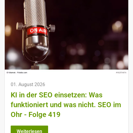
01. August 2026
KI in der SEO einsetzen: Was
funktioniert und was nicht. SEO im
Ohr - Folge 419
Weiterlesen