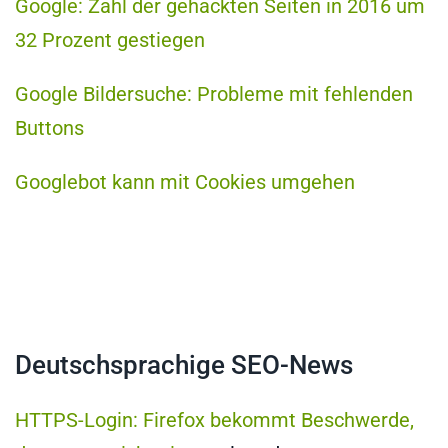
Google: Zahl der gehackten Seiten in 2016 um
32 Prozent gestiegen
Google Bildersuche: Probleme mit fehlenden
Buttons
Googlebot kann mit Cookies umgehen
tps://www.xovi.de/2017/01/sitemap-
stellen-
d-
Deutschsprachige SEO-News
-
ogle-
HTTPS-Login: Firefox bekommt Beschwerde,
nreichen/