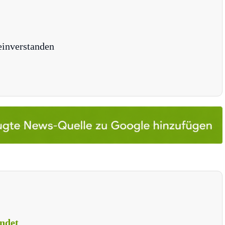
einverstanden
ndet