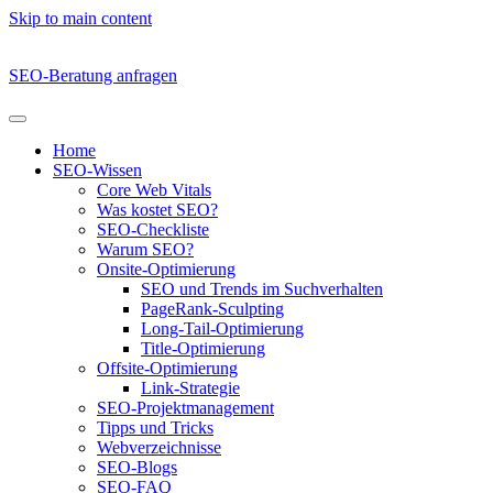
Skip to main content
SEO-Beratung anfragen
Home
SEO-Wissen
Core Web Vitals
Was kostet SEO?
SEO-Checkliste
Warum SEO?
Onsite-Optimierung
SEO und Trends im Suchverhalten
PageRank-Sculpting
Long-Tail-Optimierung
Title-Optimierung
Offsite-Optimierung
Link-Strategie
SEO-Projektmanagement
Tipps und Tricks
Webverzeichnisse
SEO-Blogs
SEO-FAQ