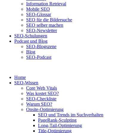
Information Retrieval
Mobile SEO
SEO-Glossar
SEO für die Bildersuche
SEO selber machen
SEO-Newsletter
SEO-Schulungen
Podcast und Blog
SEO-Blogszene
Blog
SEO-Podcast
Home
SEO-Wissen
Core Web Vitals
Was kostet SEO?
SEO-Checkliste
Warum SEO?
Onsite-Optimierung
SEO und Trends im Suchverhalten
PageRank-Sculpting
Long-Tail-Optimierung
Title-Optimierung