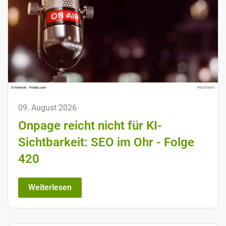
09. August 2026
Onpage reicht nicht für KI-
Sichtbarkeit: SEO im Ohr - Folge
420
Weiterlesen