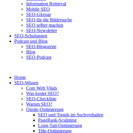
Information Retrieval
Mobile SEO
SEO-Glossar
SEO für die Bildersuche
SEO selber machen
SEO-Newsletter
SEO-Schulungen
Podcast und Blog
SEO-Blogszene
Blog
SEO-Podcast
Home
SEO-Wissen
Core Web Vitals
Was kostet SEO?
SEO-Checkliste
Warum SEO?
Onsite-Optimierung
SEO und Trends im Suchverhalten
PageRank-Sculpting
Long-Tail-Optimierung
Title-Optimierung