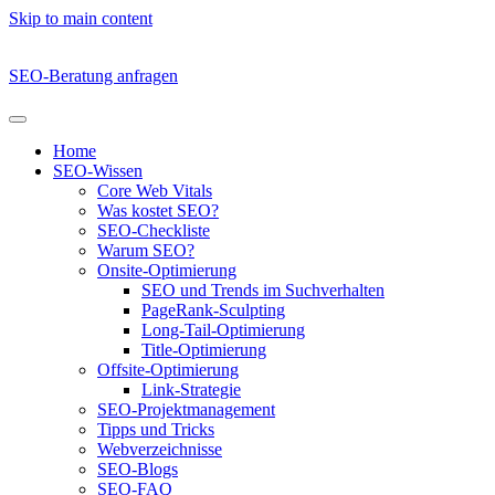
Skip to main content
SEO-Beratung anfragen
Home
SEO-Wissen
Core Web Vitals
Was kostet SEO?
SEO-Checkliste
Warum SEO?
Onsite-Optimierung
SEO und Trends im Suchverhalten
PageRank-Sculpting
Long-Tail-Optimierung
Title-Optimierung
Offsite-Optimierung
Link-Strategie
SEO-Projektmanagement
Tipps und Tricks
Webverzeichnisse
SEO-Blogs
SEO-FAQ