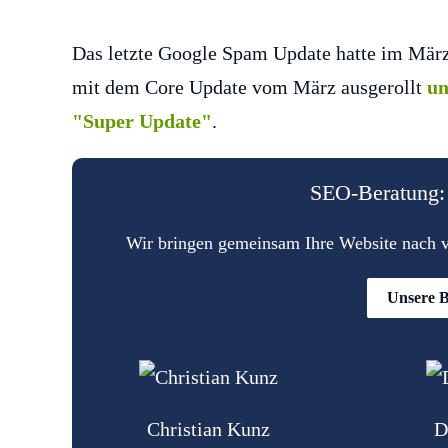
Das letzte Google Spam Update hatte im März
mit dem Core Update vom März ausgerollt
un
"Super Update"
.
SEO-Beratung: 
Wir bringen gemeinsam Ihre Website nach vo
Unsere B
Christian Kunz
D