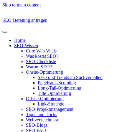
Skip to main content
SEO-Beratung anfragen
Home
SEO-Wissen
Core Web Vitals
Was kostet SEO?
SEO-Checkliste
Warum SEO?
Onsite-Optimierung
SEO und Trends im Suchverhalten
PageRank-Sculpting
Long-Tail-Optimierung
Title-Optimierung
Offsite-Optimierung
Link-Strategie
SEO-Projektmanagement
Tipps und Tricks
Webverzeichnisse
SEO-Blogs
SEO-FAQ