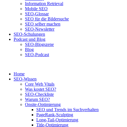
Information Retrieval
Mobile SEO
SEO-Glossar
SEO für die Bildersuche
SEO selber machen
SEO-Newsletter
SEO-Schulungen
Podcast und Blog
SEO-Blogszene
Blog
SEO-Podcast
Home
SEO-Wissen
Core Web Vitals
Was kostet SEO?
SEO-Checkliste
Warum SEO?
Onsite-Optimierung
SEO und Trends im Suchverhalten
PageRank-Sculpting
Long-Tail-Optimierung
Title-Optimierung