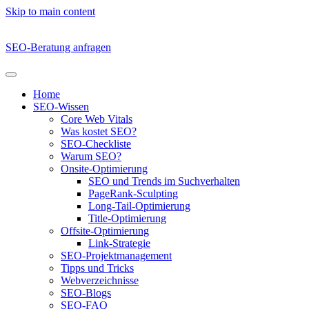
Skip to main content
SEO-Beratung anfragen
Home
SEO-Wissen
Core Web Vitals
Was kostet SEO?
SEO-Checkliste
Warum SEO?
Onsite-Optimierung
SEO und Trends im Suchverhalten
PageRank-Sculpting
Long-Tail-Optimierung
Title-Optimierung
Offsite-Optimierung
Link-Strategie
SEO-Projektmanagement
Tipps und Tricks
Webverzeichnisse
SEO-Blogs
SEO-FAQ