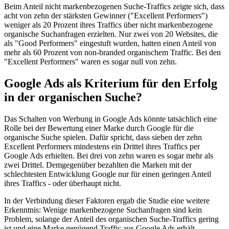
Beim Anteil nicht markenbezogenen Suche-Traffics zeigte sich, dass
acht von zehn der stärksten Gewinner ("Excellent Performers")
weniger als 20 Prozent ihres Traffics über nicht markenbezogene
organische Suchanfragen erzielten. Nur zwei von 20 Websites, die
als "Good Performers" eingestuft wurden, hatten einen Anteil von
mehr als 60 Prozent von non-branded organischem Traffic. Bei den
"Excellent Performers" waren es sogar null von zehn.
Google Ads als Kriterium für den Erfolg
in der organischen Suche?
Das Schalten von Werbung in Google Ads könnte tatsächlich eine
Rolle bei der Bewertung einer Marke durch Google für die
organische Suche spielen. Dafür spricht, dass sieben der zehn
Excellent Performers mindestens ein Drittel ihres Traffics per
Google Ads erhielten. Bei drei von zehn waren es sogar mehr als
zwei Drittel. Demgegenüber bezahlten die Marken mit der
schlechtesten Entwicklung Google nur für einen geringen Anteil
ihres Traffics - oder überhaupt nicht.
In der Verbindung dieser Faktoren ergab die Studie eine weitere
Erkenntnis: Wenige markenbezogene Suchanfragen sind kein
Problem, solange der Anteil des organischen Suche-Traffics gering
ist und eine Marke genügend Traffic aus Google Ads erhält.