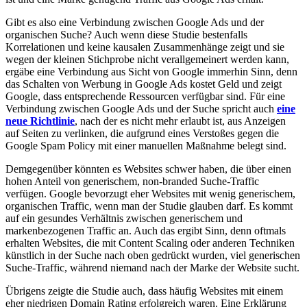
Gibt es also eine Verbindung zwischen Google Ads und der
organischen Suche? Auch wenn diese Studie bestenfalls
Korrelationen und keine kausalen Zusammenhänge zeigt und sie
wegen der kleinen Stichprobe nicht verallgemeinert werden kann,
ergäbe eine Verbindung aus Sicht von Google immerhin Sinn, denn
das Schalten von Werbung in Google Ads kostet Geld und zeigt
Google, dass entsprechende Ressourcen verfügbar sind. Für eine
Verbindung zwischen Google Ads und der Suche spricht auch
eine
neue Richtlinie
, nach der es nicht mehr erlaubt ist, aus Anzeigen
auf Seiten zu verlinken, die aufgrund eines Verstoßes gegen die
Google Spam Policy mit einer manuellen Maßnahme belegt sind.
Demgegenüber könnten es Websites schwer haben, die über einen
hohen Anteil von generischem, non-branded Suche-Traffic
verfügen. Google bevorzugt eher Websites mit wenig generischem,
organischen Traffic, wenn man der Studie glauben darf. Es kommt
auf ein gesundes Verhältnis zwischen generischem und
markenbezogenen Traffic an. Auch das ergibt Sinn, denn oftmals
erhalten Websites, die mit Content Scaling oder anderen Techniken
künstlich in der Suche nach oben gedrückt wurden, viel generischen
Suche-Traffic, während niemand nach der Marke der Website sucht.
Übrigens zeigte die Studie auch, dass häufig Websites mit einem
eher niedrigen Domain Rating erfolgreich waren. Eine Erklärung