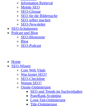
Information Retrieval
Mobile SEO
SEO-Glossar
SEO für die Bildersuche
SEO selber machen
SEO-Newsletter
SEO-Schulungen
Podcast und Blog
SEO-Blogszene
Blog
SEO-Podcast
Home
SEO-Wissen
Core Web Vitals
Was kostet SEO?
SEO-Checkliste
Warum SEO?
Onsite-Optimierung
SEO und Trends im Suchverhalten
PageRank-Sculpting
Long-Tail-Optimierung
Title-Optimierung