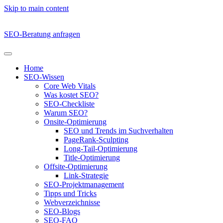
Skip to main content
SEO-Beratung anfragen
Home
SEO-Wissen
Core Web Vitals
Was kostet SEO?
SEO-Checkliste
Warum SEO?
Onsite-Optimierung
SEO und Trends im Suchverhalten
PageRank-Sculpting
Long-Tail-Optimierung
Title-Optimierung
Offsite-Optimierung
Link-Strategie
SEO-Projektmanagement
Tipps und Tricks
Webverzeichnisse
SEO-Blogs
SEO-FAQ