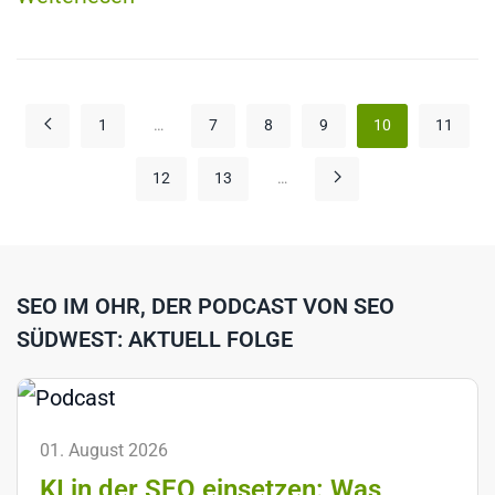
1
…
7
8
9
10
11
12
13
…
SEO IM OHR, DER PODCAST VON SEO
SÜDWEST: AKTUELL FOLGE
01. August 2026
KI in der SEO einsetzen: Was