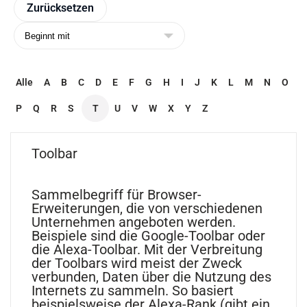
Alle
A
B
C
D
E
F
G
H
I
J
K
L
M
N
O
P
Q
R
S
T
U
V
W
X
Y
Z
Toolbar
Sammelbegriff für Browser-
Erweiterungen, die von verschiedenen
Unternehmen angeboten werden.
Beispiele sind die Google-Toolbar oder
die Alexa-Toolbar. Mit der Verbreitung
der Toolbars wird meist der Zweck
verbunden, Daten über die Nutzung des
Internets zu sammeln. So basiert
beispielsweise der Alexa-Rank (gibt ein