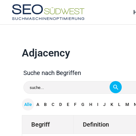
Skip to main content
Adjacency
Suche nach Begriffen
Alle
A
B
C
D
E
F
G
H
I
J
K
L
M
Begriff
Definition