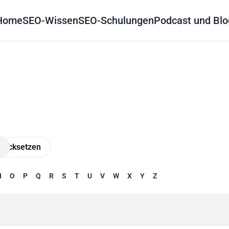
Home
SEO-Wissen
SEO-Schulungen
Podcast und Blo
N
O
P
Q
R
S
T
U
V
W
X
Y
Z