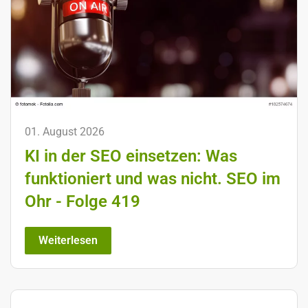
01. August 2026
KI in der SEO einsetzen: Was
funktioniert und was nicht. SEO im
Ohr - Folge 419
Weiterlesen