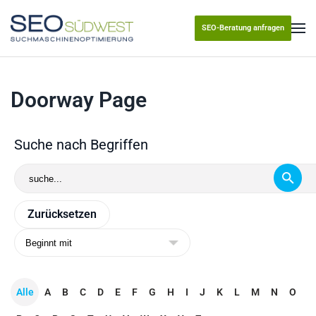
SEO-Beratung anfragen
Skip to main content
Doorway Page
Suche nach Begriffen
Alle
A
B
C
D
E
F
G
H
I
J
K
L
M
N
O