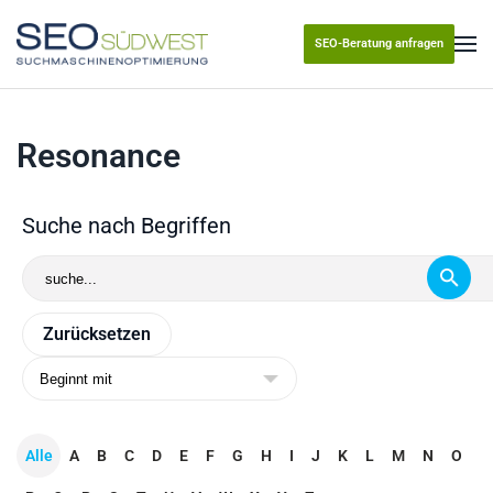
SEO-Beratung anfragen
Skip to main content
Resonance
Suche nach Begriffen
Alle
A
B
C
D
E
F
G
H
I
J
K
L
M
N
O