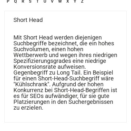
P
Q
R
S
T
U
V
W
X
Y
Z
Short Head
Mit Short Head werden diejenigen
Suchbegriffe bezeichnet, die ein hohes
Suchvolumen, einen hohen
Wettberwerb und wegen ihres niedrigen
Spezifizierungsgrades eine niedrige
Konversionsrate aufweisen.
Gegenbegriff zu Long Tail. Ein Beispiel
für einen Short-Head-Suchbegriff wäre
"Kühlschrank". Aufgrund der hohen
Konkurrenz bei Short-Head-Begriffen ist
es für SEOs aufwändiger, für sie gute
Platzierungen in den Suchergebnissen
zu erzielen.