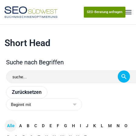
SEO-Beratung anfragen
Skip to main content
Short Head
Suche nach Begriffen
Alle
A
B
C
D
E
F
G
H
I
J
K
L
M
N
O