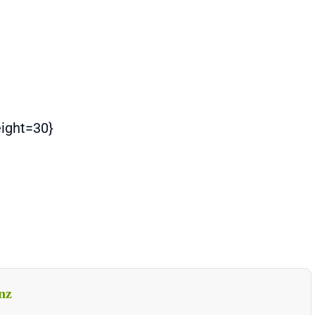
eight=30}
nz