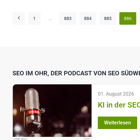
1
…
883
884
885
886
SEO IM OHR, DER PODCAST VON SEO SÜDW
01. August 2026
KI in der SE
Weiterlesen